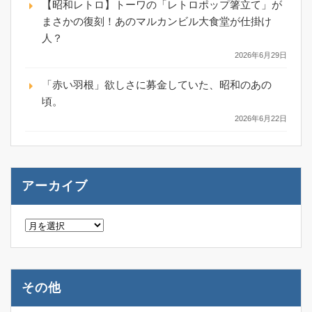
【昭和レトロ】トーワの「レトロポップ箸立て」が
まさかの復刻！あのマルカンビル大食堂が仕掛け
人？
2026年6月29日
「赤い羽根」欲しさに募金していた、昭和のあの
頃。
2026年6月22日
アーカイブ
ア
ー
カ
イ
ブ
その他