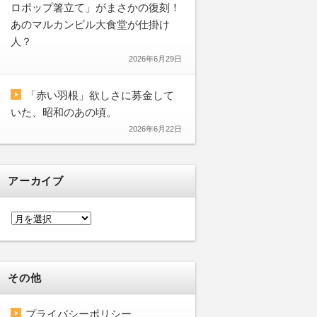
ロポップ箸立て」がまさかの復刻！
あのマルカンビル大食堂が仕掛け
人？
2026年6月29日
「赤い羽根」欲しさに募金して
いた、昭和のあの頃。
2026年6月22日
アーカイブ
ア
ー
カ
イ
その他
ブ
プライバシーポリシー