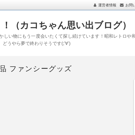
運営者情報
お問
！！（カコちゃん思い出ブログ）
懐かしい物にもう一度会いたくて探し続けています！昭和レトロや
うやら夢で終わりそうです(;'∀')
品 ファンシーグッズ