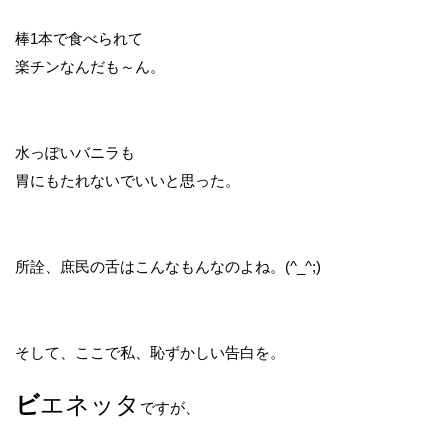
棒1本で食べられて
楽チンなんだも～ん。
水っぽいバニラも
胃にもたれないでいいと思った。
所詮、庶民の舌はこんなもんなのよね。(^_^;)
そして、ここで私、恥ずかしい告白を。
ビ
エネッタ
ですが、