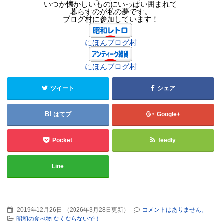
いつか懐かしいものにいっぱい囲まれて
暮らすのが私の夢です。
ブログ村に参加しています！
にほんブログ村
にほんブログ村
ツイート
シェア
はてブ
Google+
Pocket
feedly
Line
2019年12月26日
（
2026年3月28日更新
）
コメントはありません。
昭和の食べ物 なくならないで！