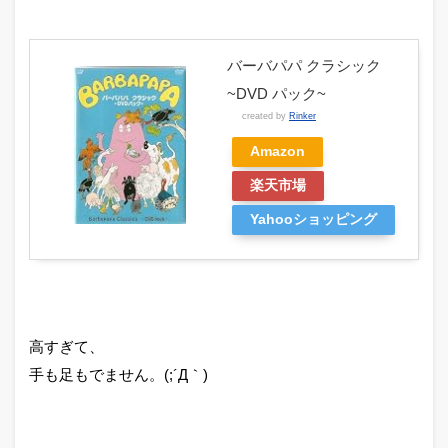
バーバパパ クラシック
~DVD パック~
created by
Rinker
Amazon
楽天市場
Yahooショッピング
高すぎて、
手も足もでません。(;´Д｀)