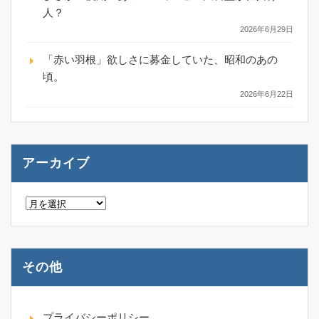
人？
2026年6月29日
「赤い羽根」欲しさに募金していた、昭和のあの
頃。
2026年6月22日
アーカイブ
ア
ー
カ
イ
ブ
その他
プライバシーポリシー