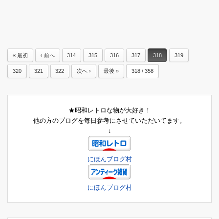
« 最初
‹ 前へ
314
315
316
317
318
319
320
321
322
次へ ›
最後 »
318 / 358
★昭和レトロな物が大好き！
他の方のブログを毎日参考にさせていただいてます。
↓
にほんブログ村
にほんブログ村