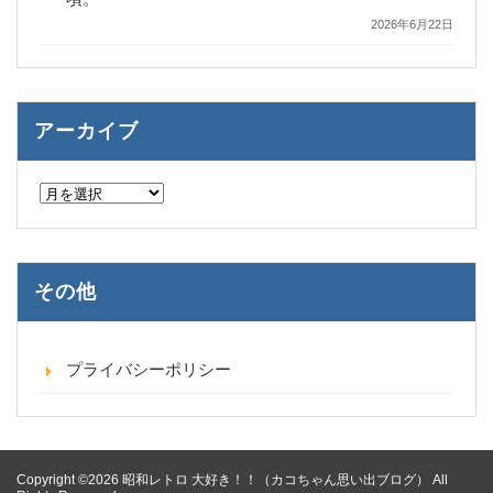
2026年6月22日
アーカイブ
ア
ー
カ
イ
ブ
その他
プライバシーポリシー
Copyright ©2026 昭和レトロ 大好き！！（カコちゃん思い出ブログ） All