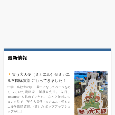
最新情報
笑う大天使（ミカエル）聖ミカエ
ル学園購買部 に行ってきました！
中学・高校生の頃、 夢中になってページをめ
くっていた漫画家、川原泉先生。 先日、
Instagramを眺めていたら、 なんと池袋のジ
ュンク堂で 『笑う大天使（ミカエル）聖ミカ
エル学園購買部』(笑）の ポップアップショ
ップが […]