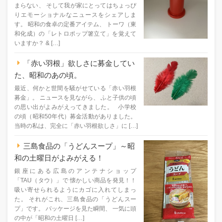
まらない、 そして我が家にとってはちょっぴ
りエモーショナルなニュースをシェアしま
す。 昭和の食卓の定番アイテム、 トーワ（東
和化成）の「レトロポップ箸立て」を覚えて
いますか？ & […]
「赤い羽根」欲しさに募金してい
た、昭和のあの頃。
最近、何かと世間を騒がせている「赤い羽根
募金」。 ニュースを見ながら、 ふと子供の頃
の思い出がよみがえってきました。 小学校
の頃（昭和50年代）募金活動がありました。
当時の私は、完全に「赤い羽根欲しさ」に […]
三島食品の「うどんスープ」～昭
和の土曜日がよみがえる！
銀座にある広島のアンテナショップ
「TAU（タウ）」で 懐かしい商品を発見！！
吸い寄せられるようにカゴに入れてしまっ
た。 それがこれ、三島食品の「うどんスー
プ」です。 パッケージを見た瞬間、 一気に頭
の中が「昭和の土曜日 […]