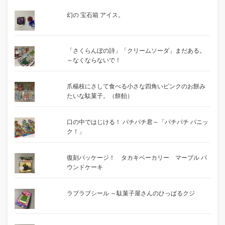
幻の 宝石箱 アイス。
「さくらんぼの詩」「クリームソーダ」まだある。
～なくならないで！
爪楊枝にさして食べる小さな四角いピンクのお餅み
たいな駄菓子。（餅飴）
口の中ではじける！ パチパチ君～「パチパチ パニッ
ク！」
復刻パッケージ！ タカキベーカリー マーブル パ
ウンドケーキ
ラブラブシール ～駄菓子屋さんのひっぱるクジ