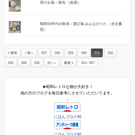
昔のお薬～薬包 （改源）
昭和50年代の歌本～新訂版 みんなのうた （光文書
院）
« 最初
‹ 前へ
327
328
329
330
331
332
333
334
335
次へ ›
最後 »
331 / 357
★昭和レトロな物が大好き！
他の方のブログを毎日参考にさせていただいてます。
↓
にほんブログ村
にほんブログ村