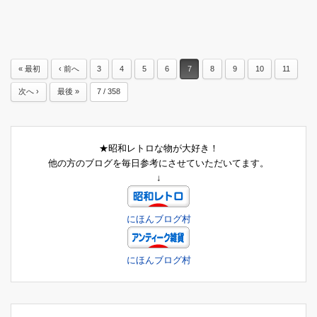
« 最初
‹ 前へ
3
4
5
6
7
8
9
10
11
次へ ›
最後 »
7 / 358
★昭和レトロな物が大好き！
他の方のブログを毎日参考にさせていただいてます。
↓
にほんブログ村
にほんブログ村